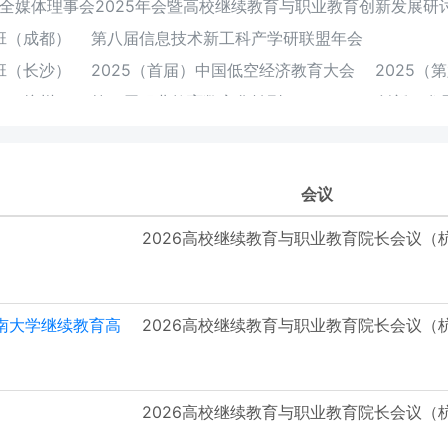
全媒体理事会2025年会暨高校继续教育与职业教育创新发展研
班（成都）
第八届信息技术新工科产学研联盟年会
班（长沙）
2025（首届）中国低空经济教育大会
2025
班（杭州）
第三届职业教育数字化转型（DeepSeek创新）发
班（广州）
2024（第十届）中国远程与继续教育大会
首届
2024高校继续教育与职业教育创新发展研讨会（贵阳）
会议
会（敦煌）
第六届人工智能“职教百强”院校长论坛
班（南宁）
2024（第五届）中国人工智能教育大会
2026高校继续教育与职业教育院长会议（
展高峰论坛
2024高校继续教育与职业教育创新发展研讨会（
班（成都）
2023高校继续教育与职业教育创新发展研修班（
南大学继续教育高
2026高校继续教育与职业教育院长会议（
班（桂林）
2023（第九届）远程与继续教育大会
2023
2023（第四届）中国人工智能教育大会
第九届教育部产学
2026高校继续教育与职业教育院长会议（