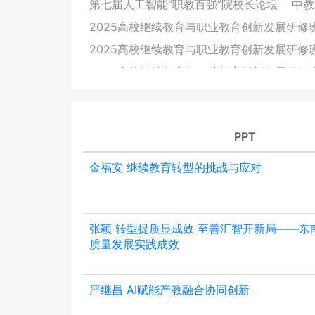
第七届人工智能“职教百强”院校长论坛
中教
2025高校继续教育与职业教育创新发展研修
2025高校继续教育与职业教育创新发展研修
2025高校继续教育与职业教育创新发展研修
2024高校继续教育与职业教育创新发展研修
2024“人工智能+”高等教育新生态发展大会
PPT
2024高校继续教育与职业教育创新发展研讨
2024高校继续教育与职业教育创新发展研修
金福安 继续教育转型的挑战与应对
2024（第二届）职业教育数字化转型创新发
2024高校继续教育与职业教育创新发展研修
张颖 转型提质显成效 至善汇智开新局——东
2023高校继续教育与职业教育创新发展研修
质量发展实践成效
2023信息技术新工科产学研联盟第六届年会
中国远程与继续教育大会（2022-2023）
严继昌 AI赋能产教融合协同创新