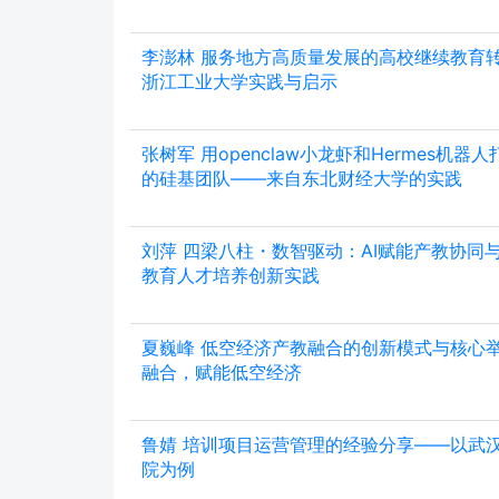
李澎林 服务地方高质量发展的高校继续教育
浙江工业大学实践与启示
张树军 用openclaw小龙虾和Hermes机
的硅基团队——来自东北财经大学的实践
刘萍 四梁八柱・数智驱动：AI赋能产教协同
教育人才培养创新实践
夏巍峰 低空经济产教融合的创新模式与核心
融合，赋能低空经济
鲁婧 培训项目运营管理的经验分享——以武
院为例