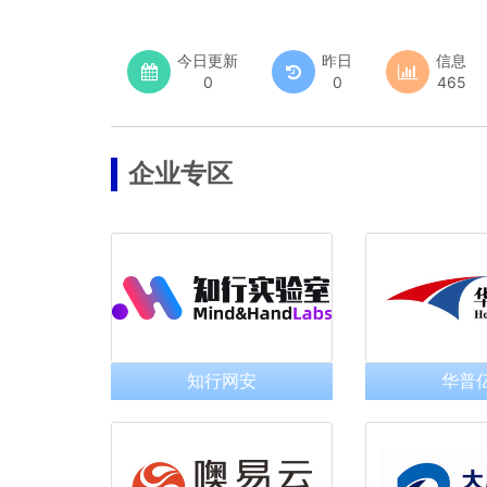
今日更新
昨日
信息
0
0
465
企业专区
知行网安
华普