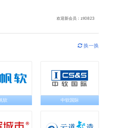
欢迎新会员：
zll0823
换一换
帆软
中软国际