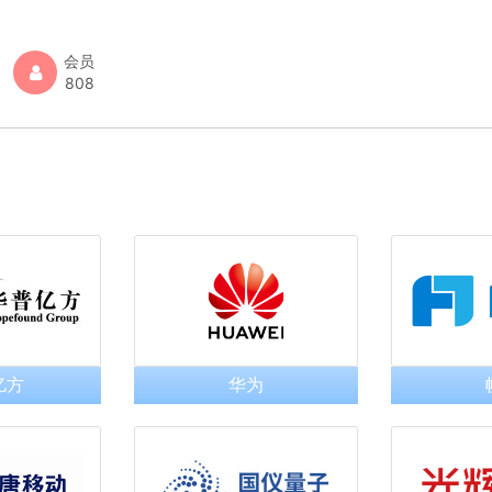
会员
808
亿方
华为